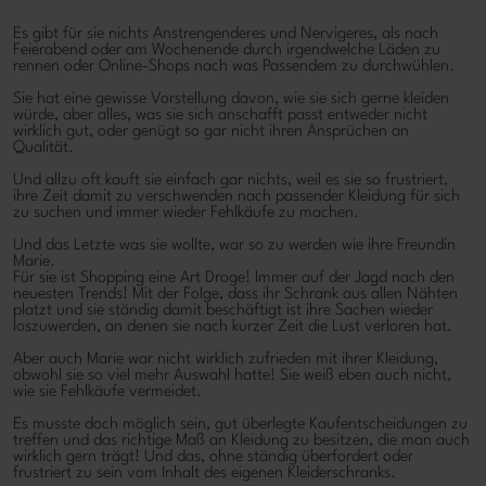
Es gibt für sie nichts Anstrengenderes und Nervigeres, als nach
Feierabend oder am Wochenende durch irgendwelche Läden zu
rennen oder Online-Shops nach was Passendem zu durchwühlen.
Sie hat eine gewisse Vorstellung davon, wie sie sich gerne kleiden
würde, aber alles, was sie sich anschafft passt entweder nicht
wirklich gut, oder genügt so gar nicht ihren Ansprüchen an
Qualität.
Und allzu oft kauft sie einfach gar nichts, weil es sie so frustriert,
ihre Zeit damit zu verschwenden nach passender Kleidung für sich
zu suchen und immer wieder Fehlkäufe zu machen.
Und das Letzte was sie wollte, war so zu werden wie ihre Freundin
Marie.
Für sie ist Shopping eine Art Droge! Immer auf der Jagd nach den
neuesten Trends! Mit der Folge, dass ihr Schrank aus allen Nähten
platzt und sie ständig damit beschäftigt ist ihre Sachen wieder
loszuwerden, an denen sie nach kurzer Zeit die Lust verloren hat.
Aber auch Marie war nicht wirklich zufrieden mit ihrer Kleidung,
obwohl sie so viel mehr Auswahl hatte! Sie weiß eben auch nicht,
wie sie Fehlkäufe vermeidet.
Es musste doch möglich sein, gut überlegte Kaufentscheidungen zu
treffen und das richtige Maß an Kleidung zu besitzen, die man auch
wirklich gern trägt! Und das, ohne ständig überfordert oder
frustriert zu sein vom Inhalt des eigenen Kleiderschranks.