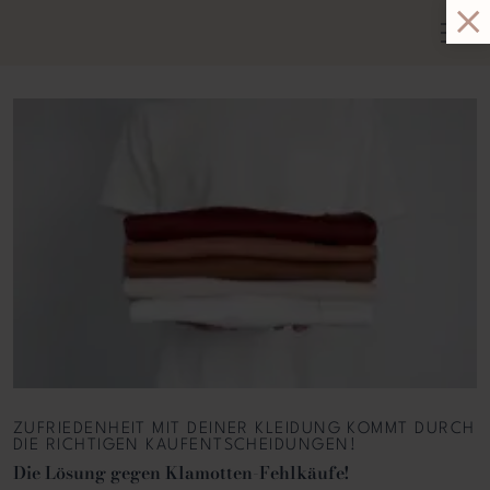
ZUFRIEDENHEIT MIT DEINER KLEIDUNG KOMMT DURCH
DIE RICHTIGEN KAUFENTSCHEIDUNGEN!
Die Lösung gegen Klamotten-Fehlkäufe!