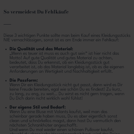
So vermeidest Du Fehlkäufe
Diese 3 wichtigen Punkte sollte man beim Kauf eines Kleidungsstücks
NIE vernachlässigen, sonst ist es am Ende immer ein Fehlkauf:
Die Qualität und das Material:
„Wenn es teuer ist muss es auch gut sein“ ist hier nicht das
Motto! Auf gute Qualität und gutes Material zu achten,
bedeutet, dass Du erkennst, ob ein Kleidungsstück gut
verarbeitet ist, ob das Material langlebig ist, ob es die eigenen
Anforderungen an Wertigkeit und Nachhaltigkeit erfüllt.
Die Passform:
Wenn Dir ein Kleidungsstück nicht gut passt, dann wird es Dir
keine Freude bereiten, egal wie schön Du es findest! Zu kurz,
zu lang, zu eng, zu weit… Du wirst es nicht gern tragen, wenn
Du Dich darin nicht wirklich wohl fühlst!
Der eigene Stil und Bedarf:
Wenn Du eine Bluse mit Volants kaufst, weil man das
scheinbar gerade haben muss, Du es aber eigentlich sonst
clean und schnörkellos magst, dann hast Du vermutlich den
nächsten Schrankhüter angeschafft.
Und wenn Du mal wieder einen schönen Pullover kaufst,