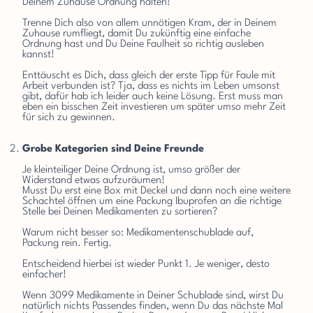
Deinem Zuhause Ordnung halten!
Trenne Dich also von allem unnötigen Kram, der in Deinem
Zuhause rumfliegt, damit Du zukünftig eine einfache
Ordnung hast und Du Deine Faulheit so richtig ausleben
kannst!
Enttäuscht es Dich, dass gleich der erste Tipp für Faule mit
Arbeit verbunden ist? Tja, dass es nichts im Leben umsonst
gibt, dafür hab ich leider auch keine Lösung. Erst muss man
eben ein bisschen Zeit investieren um später umso mehr Zeit
für sich zu gewinnen.
Grobe Kategorien sind Deine Freunde
Je kleinteiliger Deine Ordnung ist, umso größer der
Widerstand etwas aufzuräumen!
Musst Du erst eine Box mit Deckel und dann noch eine weitere
Schachtel öffnen um eine Packung Ibuprofen an die richtige
Stelle bei Deinen Medikamenten zu sortieren?
Warum nicht besser so: Medikamentenschublade auf,
Packung rein. Fertig.
Entscheidend hierbei ist wieder Punkt 1. Je weniger, desto
einfacher!
Wenn 3099 Medikamente in Deiner Schublade sind, wirst Du
natürlich nichts Passendes finden, wenn Du das nächste Mal