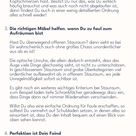
Kopfschmerzen hast. Besitzt Du nur das, was Du wirklich
häufig brauchst und was auch noch nicht abgelaufen ist,
dann findest Du auch in einer wenig detaillierten Ordnung
alles schnell wieder!
Die richtigen Möbel helfen
,
wenn Du zu faul zum
Aufräumen bist
Hast Du überwiegend offenen Stauraum? dann sieht es bei
Dir wahrscheinlich auch ohne großes Chaos unordentlicher
aus als es ist!
Die optische Unruhe, die allein dadurch entsteht, dass das
Auge viele Dinge gleichzeitig sieht, ist nicht zu unterschätzen.
In geschlossenem Stauraum sind grobe Überkategorien viel
ordentlicher aufbewahrt als in offenem Stauraum, wo jede
Unregelmäßigkeit sofort sichtbar ist.
Es gibt noch ein weiteres wichtiges Kriterium bei Stauraum.
zum Beispiel laden tiefe Schrankfächer geradewegs dazu ein,
dass Dinge darin auf nimmer Wiedersehen verschwinden.
Willst Du also eine einfache Ordnung für Faule erschaffen, so
solltest Du vermehrt auf Schubladen setzen, in denen alles so
einsortiert ist, dass Du den Inhalt bequem auf einen Blick von
oben sehen kannst.
Perfektion ist Dein Feind