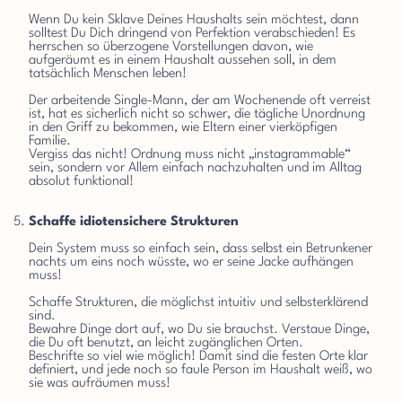
Wenn Du kein Sklave Deines Haushalts sein möchtest, dann
solltest Du Dich dringend von Perfektion verabschieden! Es
herrschen so überzogene Vorstellungen davon, wie
aufgeräumt es in einem Haushalt aussehen soll, in dem
tatsächlich Menschen leben!
Der arbeitende Single-Mann, der am Wochenende oft verreist
ist, hat es sicherlich nicht so schwer, die tägliche Unordnung
in den Griff zu bekommen, wie Eltern einer vierköpfigen
Familie.
Vergiss das nicht! Ordnung muss nicht „instagrammable“
sein, sondern vor Allem einfach nachzuhalten und im Alltag
absolut funktional!
Schaffe idiotensichere Strukturen
Dein System muss so einfach sein, dass selbst ein Betrunkener
nachts um eins noch wüsste, wo er seine Jacke aufhängen
muss!
Schaffe Strukturen, die möglichst intuitiv und selbsterklärend
sind.
Bewahre Dinge dort auf, wo Du sie brauchst. Verstaue Dinge,
die Du oft benutzt, an leicht zugänglichen Orten.
Beschrifte so viel wie möglich! Damit sind die festen Orte klar
definiert, und jede noch so faule Person im Haushalt weiß, wo
sie was aufräumen muss!