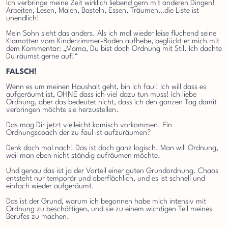
Ich verbringe meine Zeit wirklich liebend gern mit anderen Dingen!
Arbeiten, Lesen, Malen, Basteln, Essen, Träumen…die Liste ist
unendlich!
Mein Sohn sieht das anders. Als ich mal wieder leise fluchend seine
Klamotten vom Kinderzimmer-Boden aufhebe, beglückt er mich mit
dem Kommentar: „Mama, Du bist doch Ordnung mit Stil. Ich dachte
Du räumst gerne auf!“
FALSCH!
Wenn es um meinen Haushalt geht, bin ich faul! Ich will dass es
aufgeräumt ist, OHNE dass ich viel dazu tun muss! Ich liebe
Ordnung, aber das bedeutet nicht, dass ich den ganzen Tag damit
verbringen möchte sie herzustellen.
Das mag Dir jetzt vielleicht komisch vorkommen. Ein
Ordnungscoach der zu faul ist aufzuräumen?
Denk doch mal nach! Das ist doch ganz logisch. Man will Ordnung,
weil man eben nicht ständig aufräumen möchte.
Und genau das ist ja der Vorteil einer guten Grundordnung. Chaos
entsteht nur temporär und oberflächlich, und es ist schnell und
einfach wieder aufgeräumt.
Das ist der Grund, warum ich begonnen habe mich intensiv mit
Ordnung zu beschäftigen, und sie zu einem wichtigen Teil meines
Berufes zu machen.