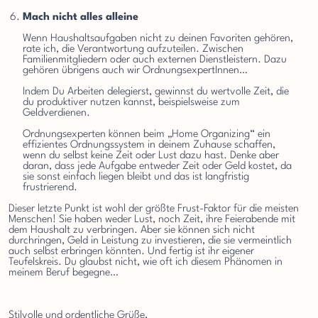
Mach nicht alles alleine
Wenn Haushaltsaufgaben nicht zu deinen Favoriten gehören,
rate ich, die Verantwortung aufzuteilen. Zwischen
Familienmitgliedern oder auch externen Dienstleistern. Dazu
gehören übrigens auch wir OrdnungsexpertInnen…
Indem Du Arbeiten delegierst, gewinnst du wertvolle Zeit, die
du produktiver nutzen kannst, beispielsweise zum
Geldverdienen.
Ordnungsexperten können beim „Home Organizing“ ein
effizientes Ordnungssystem in deinem Zuhause schaffen,
wenn du selbst keine Zeit oder Lust dazu hast. Denke aber
daran, dass jede Aufgabe entweder Zeit oder Geld kostet, da
sie sonst einfach liegen bleibt und das ist langfristig
frustrierend.
Dieser letzte Punkt ist wohl der größte Frust-Faktor für die meisten
Menschen! Sie haben weder Lust, noch Zeit, ihre Feierabende mit
dem Haushalt zu verbringen. Aber sie können sich nicht
durchringen, Geld in Leistung zu investieren, die sie vermeintlich
auch selbst erbringen könnten. Und fertig ist ihr eigener
Mach den ersten Schritt zu Deinem eigenen Stil!
Teufelskreis. Du glaubst nicht, wie oft ich diesem Phänomen in
meinem Beruf begegne…
Stilvolle und ordentliche Grüße,