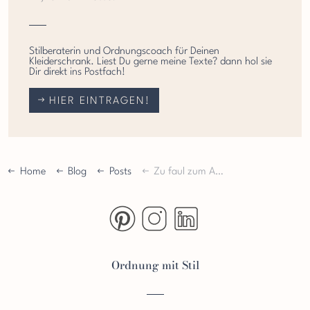
Stilberaterin und Ordnungscoach für Deinen
Kleiderschrank. Liest Du gerne meine Texte? dann hol sie
Dir direkt ins Postfach!
HIER EINTRAGEN!
Home
Blog
Posts
Zu faul zum Aufräumen
https://www.pinterest.de/OrdnungmitStil/
https://www.instagram.com/ordnun
https://www.linkedin.com/i
Ordnung mit Stil